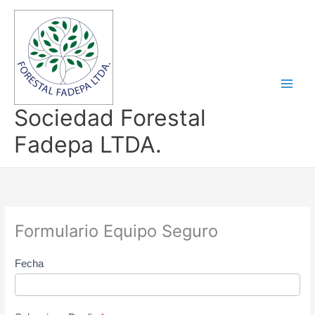
Ir
al
contenido
Sociedad Forestal
Fadepa LTDA.
Formulario Equipo Seguro
Chequeo
Fecha
equipo
seguro