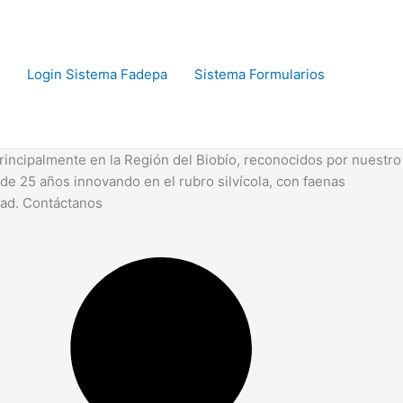
Login Sistema Fadepa
Sistema Formularios
rincipalmente en la Región del Biobío, reconocidos por nuestro
de 25 años innovando en el rubro silvícola, con faenas
dad. Contáctanos